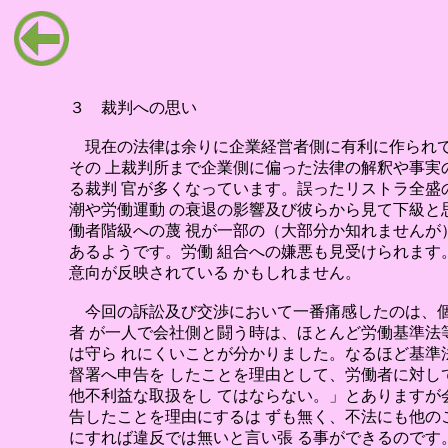
３ 裁判への思い
現在の法律は余りに企業経営者側に有利に作られ
その 上裁判所まで企業側に偏った法律の解釈や事実
る裁判 官が多くなっています。誤ったリストラ全盛
潮や労働運動 の衰退の影響及び彼らから見て下級と
働者階級への蔑 視が一部の（大部分か知れませんが
あるようです。労働 組合への嫌悪も見受けられます
意向が反映されている かもしれません。
今回の訴訟及び交渉において一番痛感したのは、
者 が一人で会社側と闘う時は、ほとんど労働基準法
は守ら れにくいことが分かりました。なるほど基準
督署へ申告を したことを理由として、労働者に対し
他不利益な取扱をし てはならない。」とありますが
告したことを理由にするは ずも無く、不法にも他の
にすれば違反では無いと言い張 る事ができるのです