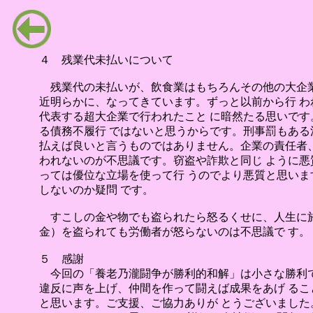
４ 残業代未払いについて
残業代の未払いが、飲食業はもちろんその他の大企業
近明らかに、なってきています。ずっと以前から行 
代表する超大企業で行われたこと に暗然たる思いで
る債務不履行 ではないと思うからです。刑事罰もある
払えば良いと言うものではありません。企業の責任者
われないのが不思議です。窃盗や詐欺と同じ ように
っては優位な立場を使って行 うのでより悪質と思い
しないのか疑問 です。
すこしの金や物でも盗られたら怒るくせに、人生に於
金）を盗られても労働者が怒らないのは不思議で す。
５ 感謝
今回の「養老乃瀧闘争が勝利的和解」は小さな勝利で
違反に声を上げ、仲間を作って闘えば成果をあげ る
と思います。ご支援、ご協力ありが とうございまし