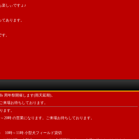
も楽しぃですょ♪
ってあります。
です。
w Hills 周年祭開催します(雨天延期)。
ご来場お待ちしております。
わります。
13時～20時 の営業になります。ご来場お待ちしております。
20(土) 10時～11時 小型犬フィールド貸切