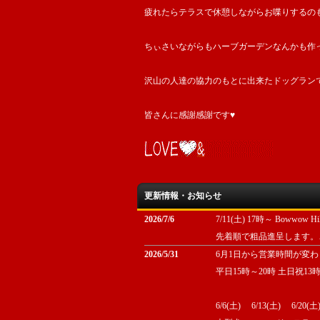
疲れたらテラスで休憩しながらお喋りするの
ちぃさいながらもハーブガーデンなんかも作
沢山の人達の協力のもとに出来たドッグラン
皆さんに感謝感謝です♥
更新情報・お知らせ
2026/7/6
7/11(土) 17時～ Bowwo
先着順で粗品進呈します。
2026/5/31
6月1日から営業時間が変
平日15時～20時 土日祝
6/6(土) 6/13(土) 6/